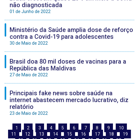
não diagnosticada
01 de Junho de 2022
Ministério da Saúde amplia dose de reforço
contra a Covid-19 para adolescentes
30 de Maio de 2022
Brasil doa 80 mil doses de vacinas para a
República das Maldivas
27 de Maio de 2022
Principais fake news sobre saúde na
internet abastecem mercado lucrativo, diz
relatório
23 de Maio de 2022
1
2
3
4
5
6
7
8
9
10
11
12
13
14
15
16
17
18
19