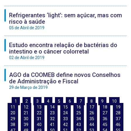
Refrigerantes ‘light’: sem açúcar, mas com
risco à saúde
05 de Abril de 2019
Estudo encontra relação de bactérias do
intestino e o câncer colorretal
02 de Abril de 2019
AGO da COOMEB define novos Conselhos
de Administração e Fiscal
29 de Março de 2019
1
2
3
4
5
6
7
8
9
10
11
12
13
14
15
16
17
18
19
20
21
22
23
24
25
26
27
28
29
30
31
32
33
34
35
36
37
38
39
40
41
42
43
44
45
46
47
48
49
50
51
52
53
54
55