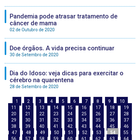
Pandemia pode atrasar tratamento de
câncer de mama
02 de Outubro de 2020
Doe órgãos. A vida precisa continuar
30 de Setembro de 2020
Dia do Idoso: veja dicas para exercitar o
cérebro na quarentena
28 de Setembro de 2020
1
2
3
4
5
6
7
8
9
10
11
12
13
14
15
16
17
18
19
20
21
22
23
24
25
26
27
28
29
30
31
32
33
34
35
36
37
38
39
40
41
42
43
44
45
46
47
48
49
50
51
52
53
54
55
56
57
58
59
60
61
62
63
64