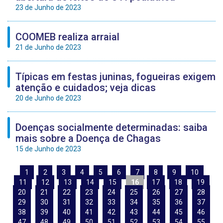
23 de Junho de 2023
COOMEB realiza arraial
21 de Junho de 2023
Típicas em festas juninas, fogueiras exigem
atenção e cuidados; veja dicas
20 de Junho de 2023
Doenças socialmente determinadas: saiba
mais sobre a Doença de Chagas
15 de Junho de 2023
1
2
3
4
5
6
7
8
9
10
11
12
13
14
15
16
17
18
19
20
21
22
23
24
25
26
27
28
29
30
31
32
33
34
35
36
37
38
39
40
41
42
43
44
45
46
47
48
49
50
51
52
53
54
55