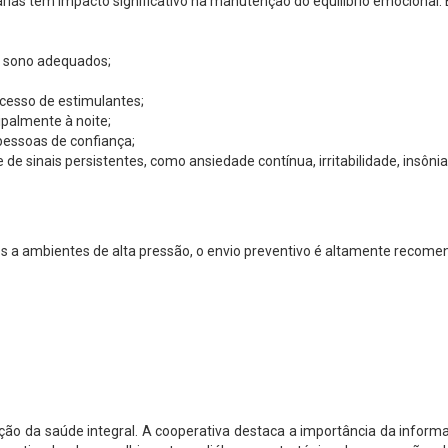
rias têm impacto significativo na manutenção do equilíbrio emocional
e sono adequados;
cesso de estimulantes;
cipalmente à noite;
essoas de confiança;
 sinais persistentes, como ansiedade contínua, irritabilidade, insônia,
os a ambientes de alta pressão, o envio preventivo é altamente recome
da saúde integral. A cooperativa destaca a importância da informa