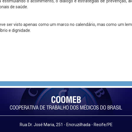
a estimulando o acolhimento, o diálogo e estratégias de prevenção, al
onais de saúde.
eve ser visto apenas como um marco no calendário, mas como um lemb
brio e dignidade.
Rua Dr. José Maria, 251 - Encruzilhada - Recife/PE