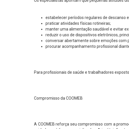
Os especialistas apontam que pequenas atitudes diá
estabelecer períodos regulares de descanso 
praticar atividades físicas rotineiras;
manter uma alimentação saudável e evitar ex
reduzir o uso de dispositivos eletrônicos, prin
conversar abertamente sobre emoções com p
procurar acompanhamento profissional diante de
Para profissionais de saúde e trabalhadores expost
Compromisso da COOMEB
A COOMEB reforça seu compromisso com a promoção 