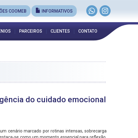
ÕES COOMEB
INFORMATIVOS
NIOS
PARCEIROS
CLIENTES
CONTATO
gência do cuidado emocional
um cenário marcado por rotinas intensas, sobrecarga
 destaca-se como um momento essencial para reflexão,