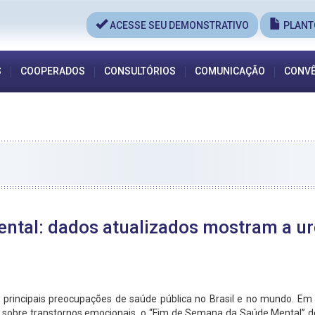
ACESSE SEU DEMONSTRATIVO
PLANT
S
COOPERADOS
CONSULTÓRIOS
COMUNICAÇÃO
CONVÊ
ntal: dados atualizados mostram a ur
rincipais preocupações de saúde pública no Brasil e no mundo. Em 
ção sobre transtornos emocionais, o “Fim de Semana da Saúde Mental”