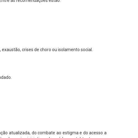
. Entre as recomendações estão:
 exaustão, crises de choro ou isolamento social.
ndado.
ção atualizada, do combate ao estigma e do acesso a