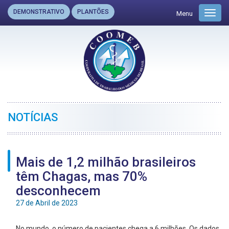
DEMONSTRATIVO
PLANTÕES
Menu
Toggl
navig
NOTÍCIAS
Mais de 1,2 milhão brasileiros
têm Chagas, mas 70%
desconhecem
27 de Abril de 2023
No mundo, o número de pacientes chega a 6 milhões. Os dados