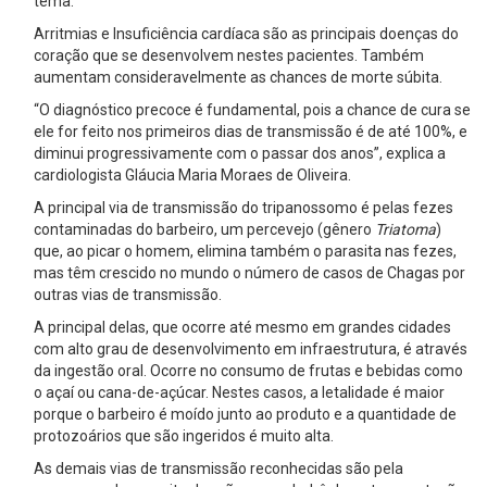
tema.
Arritmias e Insuficiência cardíaca são as principais doenças do
coração que se desenvolvem nestes pacientes. Também
aumentam consideravelmente as chances de morte súbita.
“O diagnóstico precoce é fundamental, pois a chance de cura se
ele for feito nos primeiros dias de transmissão é de até 100%, e
diminui progressivamente com o passar dos anos”, explica a
cardiologista Gláucia Maria Moraes de Oliveira.
A principal via de transmissão do tripanossomo é pelas fezes
contaminadas do barbeiro, um percevejo (gênero
Triatoma
)
que, ao picar o homem, elimina também o parasita nas fezes,
mas têm crescido no mundo o número de casos de Chagas por
outras vias de transmissão.
A principal delas, que ocorre até mesmo em grandes cidades
com alto grau de desenvolvimento em infraestrutura, é através
da ingestão oral. Ocorre no consumo de frutas e bebidas como
o açaí ou cana-de-açúcar. Nestes casos, a letalidade é maior
porque o barbeiro é moído junto ao produto e a quantidade de
protozoários que são ingeridos é muito alta.
As demais vias de transmissão reconhecidas são pela