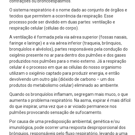
contrações ou broncoespasmos.
O sistema respiratório é o nome dado ao conjunto de órgãos e
tecidos que permitem a ocorrência da respiração. Esse
processo pode ser dividido em duas partes: ventilação e
respiração celular (células do corpo).
A ventilação é formada pela via aérea superior (fossas nasais,
faringe e laringe) e a via aérea inferior (traqueia, brônquios,
bronquíolos e alvéolos), partes responsáveis pela condução do
oxigênio presente no ar para dentro dos pulmões e dos gases
produzidos nos pulmões para o meio externo. Já a respiração
celular é o processo em que as células do nosso organismo
utilizam o oxigênio captado para produzir energia, e então
devolvendo um outro gás (dióxido de carbono – um dos
produtos do metabolismo celular) eliminado ao ambiente.
Quando os bronquíolos inflamam, segregam mais muco, o que
aumenta o problema respiratório. Na asma, expirar é mais difícil
do que inspirar, uma vez que o ar viciado permanece nos
pulmões provocando sensação de sufocamento.
Por causa de uma predisposição ambiental, genética e/ou
imunológica, pode ocorrer uma resposta desproporcional dos
brônquios, responsáveis pelo fluxo respiratório, levando a uma