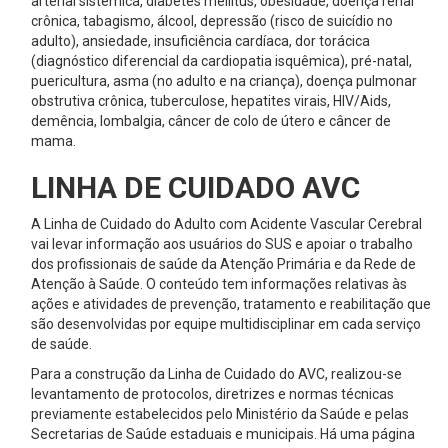
arterial sistêmica, diabetes mellitus, obesidade, doença renal
crônica, tabagismo, álcool, depressão (risco de suicídio no
adulto), ansiedade, insuficiência cardíaca, dor torácica
(diagnóstico diferencial da cardiopatia isquêmica), pré-natal,
puericultura, asma (no adulto e na criança), doença pulmonar
obstrutiva crônica, tuberculose, hepatites virais, HIV/Aids,
demência, lombalgia, câncer de colo de útero e câncer de
mama.
LINHA DE CUIDADO AVC
A Linha de Cuidado do Adulto com Acidente Vascular Cerebral
vai levar informação aos usuários do SUS e apoiar o trabalho
dos profissionais de saúde da Atenção Primária e da Rede de
Atenção à Saúde. O conteúdo tem informações relativas às
ações e atividades de prevenção, tratamento e reabilitação que
são desenvolvidas por equipe multidisciplinar em cada serviço
de saúde.
Para a construção da Linha de Cuidado do AVC, realizou-se
levantamento de protocolos, diretrizes e normas técnicas
previamente estabelecidos pelo Ministério da Saúde e pelas
Secretarias de Saúde estaduais e municipais. Há uma página