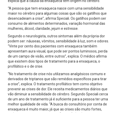
explica que a causa da enxaqueca tem origem no cérebro.
“A pessoa que tem enxaqueca nasce com uma sensibilidade
maior no cérebro para algumas coisas que são os gatilhos que
desencadeiam a crise”, afirma Speciali. Os gatilhos podem ser
consumo de alimentos determinados, variação hormonal das
mulheres, álcool, claridade, jejum e estresse.
Segundo o neurologista, outros sintomas além da própria dor
podem ser: náuseas, vômitos, sensibilidade à luz, som e odores.
“Vinte por cento dos pacientes com enxaqueca também
apresentam aura visual, que pode ser pontos luminosos, perda
de um campo de visão, entre outros”, explica. O médico afirma
que existem dois tipos de tratamento para a enxaqueca, o
profilático e o de crise.
“No tratamento de crise nós utilizamos analgésicos comuns e
derivados de triptanos que são remédios específicos para tirar
a crise”, explica. O tratamento profilático tem como objetivo
prevenir as crises de dor. Ele receita medicamentos diários que
vão diminuir a sensibilidade do cérebro. Segundo Speciali cerca
de um ano de tratamento já é suficiente para a pessoa ter uma
melhor qualidade de vida. “A busca do consultório por conta de
enxaqueca é muito maior, já que as crises são muito fortes,